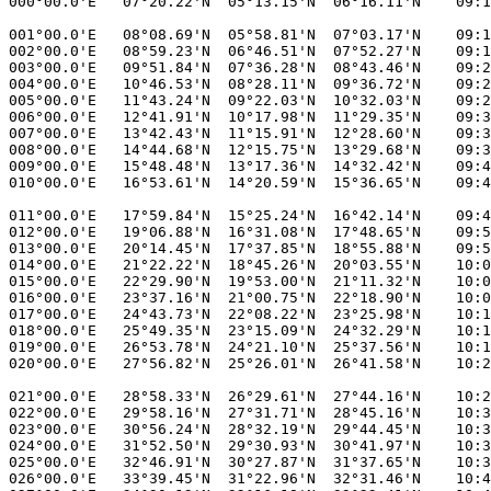
000°00.0'E   07°20.22'N  05°13.15'N  06°16.11'N    09:1
001°00.0'E   08°08.69'N  05°58.81'N  07°03.17'N    09:1
002°00.0'E   08°59.23'N  06°46.51'N  07°52.27'N    09:1
003°00.0'E   09°51.84'N  07°36.28'N  08°43.46'N    09:2
004°00.0'E   10°46.53'N  08°28.11'N  09°36.72'N    09:2
005°00.0'E   11°43.24'N  09°22.03'N  10°32.03'N    09:2
006°00.0'E   12°41.91'N  10°17.98'N  11°29.35'N    09:3
007°00.0'E   13°42.43'N  11°15.91'N  12°28.60'N    09:3
008°00.0'E   14°44.68'N  12°15.75'N  13°29.68'N    09:3
009°00.0'E   15°48.48'N  13°17.36'N  14°32.42'N    09:4
010°00.0'E   16°53.61'N  14°20.59'N  15°36.65'N    09:4
011°00.0'E   17°59.84'N  15°25.24'N  16°42.14'N    09:4
012°00.0'E   19°06.88'N  16°31.08'N  17°48.65'N    09:5
013°00.0'E   20°14.45'N  17°37.85'N  18°55.88'N    09:5
014°00.0'E   21°22.22'N  18°45.26'N  20°03.55'N    10:0
015°00.0'E   22°29.90'N  19°53.00'N  21°11.32'N    10:0
016°00.0'E   23°37.16'N  21°00.75'N  22°18.90'N    10:0
017°00.0'E   24°43.73'N  22°08.22'N  23°25.98'N    10:1
018°00.0'E   25°49.35'N  23°15.09'N  24°32.29'N    10:1
019°00.0'E   26°53.78'N  24°21.10'N  25°37.56'N    10:1
020°00.0'E   27°56.82'N  25°26.01'N  26°41.58'N    10:2
021°00.0'E   28°58.33'N  26°29.61'N  27°44.16'N    10:2
022°00.0'E   29°58.16'N  27°31.71'N  28°45.16'N    10:3
023°00.0'E   30°56.24'N  28°32.19'N  29°44.45'N    10:3
024°00.0'E   31°52.50'N  29°30.93'N  30°41.97'N    10:3
025°00.0'E   32°46.91'N  30°27.87'N  31°37.65'N    10:3
026°00.0'E   33°39.45'N  31°22.96'N  32°31.46'N    10:4