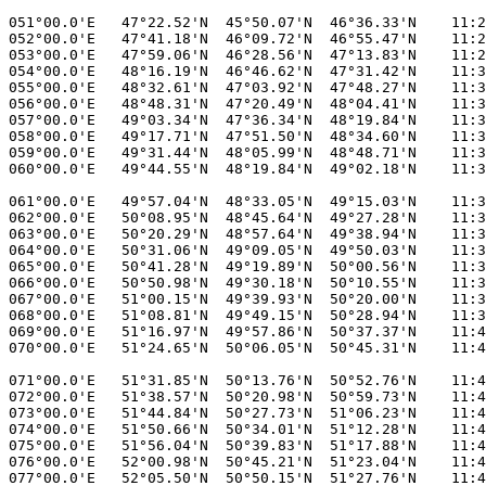
051°00.0'E   47°22.52'N  45°50.07'N  46°36.33'N    11:2
052°00.0'E   47°41.18'N  46°09.72'N  46°55.47'N    11:2
053°00.0'E   47°59.06'N  46°28.56'N  47°13.83'N    11:2
054°00.0'E   48°16.19'N  46°46.62'N  47°31.42'N    11:3
055°00.0'E   48°32.61'N  47°03.92'N  47°48.27'N    11:3
056°00.0'E   48°48.31'N  47°20.49'N  48°04.41'N    11:3
057°00.0'E   49°03.34'N  47°36.34'N  48°19.84'N    11:3
058°00.0'E   49°17.71'N  47°51.50'N  48°34.60'N    11:3
059°00.0'E   49°31.44'N  48°05.99'N  48°48.71'N    11:3
060°00.0'E   49°44.55'N  48°19.84'N  49°02.18'N    11:3
061°00.0'E   49°57.04'N  48°33.05'N  49°15.03'N    11:3
062°00.0'E   50°08.95'N  48°45.64'N  49°27.28'N    11:3
063°00.0'E   50°20.29'N  48°57.64'N  49°38.94'N    11:3
064°00.0'E   50°31.06'N  49°09.05'N  49°50.03'N    11:3
065°00.0'E   50°41.28'N  49°19.89'N  50°00.56'N    11:3
066°00.0'E   50°50.98'N  49°30.18'N  50°10.55'N    11:3
067°00.0'E   51°00.15'N  49°39.93'N  50°20.00'N    11:3
068°00.0'E   51°08.81'N  49°49.15'N  50°28.94'N    11:3
069°00.0'E   51°16.97'N  49°57.86'N  50°37.37'N    11:4
070°00.0'E   51°24.65'N  50°06.05'N  50°45.31'N    11:4
071°00.0'E   51°31.85'N  50°13.76'N  50°52.76'N    11:4
072°00.0'E   51°38.57'N  50°20.98'N  50°59.73'N    11:4
073°00.0'E   51°44.84'N  50°27.73'N  51°06.23'N    11:4
074°00.0'E   51°50.66'N  50°34.01'N  51°12.28'N    11:4
075°00.0'E   51°56.04'N  50°39.83'N  51°17.88'N    11:4
076°00.0'E   52°00.98'N  50°45.21'N  51°23.04'N    11:4
077°00.0'E   52°05.50'N  50°50.15'N  51°27.76'N    11:4