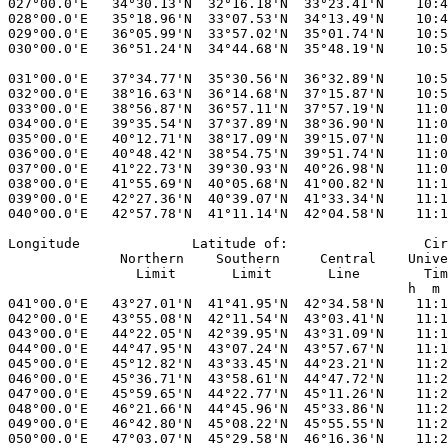
027°00.0'E   34°30.13'N  32°16.18'N  33°23.41'N    10:4
028°00.0'E   35°18.96'N  33°07.53'N  34°13.49'N    10:4
029°00.0'E   36°05.99'N  33°57.02'N  35°01.74'N    10:5
030°00.0'E   36°51.24'N  34°44.68'N  35°48.19'N    10:5
031°00.0'E   37°34.77'N  35°30.56'N  36°32.89'N    10:5
032°00.0'E   38°16.63'N  36°14.68'N  37°15.87'N    10:5
033°00.0'E   38°56.87'N  36°57.11'N  37°57.19'N    11:0
034°00.0'E   39°35.54'N  37°37.89'N  38°36.90'N    11:0
035°00.0'E   40°12.71'N  38°17.09'N  39°15.07'N    11:0
036°00.0'E   40°48.42'N  38°54.75'N  39°51.74'N    11:0
037°00.0'E   41°22.73'N  39°30.93'N  40°26.98'N    11:0
038°00.0'E   41°55.69'N  40°05.68'N  41°00.82'N    11:1
039°00.0'E   42°27.36'N  40°39.07'N  41°33.34'N    11:1
040°00.0'E   42°57.78'N  41°11.14'N  42°04.58'N    11:1
Longitude              Latitude of:                 Cir
              Northern    Southern     Central    Unive
                Limit       Limit       Line        Tim
                                                  h  m 
041°00.0'E   43°27.01'N  41°41.95'N  42°34.58'N    11:1
042°00.0'E   43°55.08'N  42°11.54'N  43°03.41'N    11:1
043°00.0'E   44°22.05'N  42°39.95'N  43°31.09'N    11:1
044°00.0'E   44°47.95'N  43°07.24'N  43°57.67'N    11:1
045°00.0'E   45°12.82'N  43°33.45'N  44°23.21'N    11:2
046°00.0'E   45°36.71'N  43°58.61'N  44°47.72'N    11:2
047°00.0'E   45°59.65'N  44°22.77'N  45°11.26'N    11:2
048°00.0'E   46°21.66'N  44°45.96'N  45°33.86'N    11:2
049°00.0'E   46°42.80'N  45°08.22'N  45°55.55'N    11:2
050°00.0'E   47°03.07'N  45°29.58'N  46°16.36'N    11:2